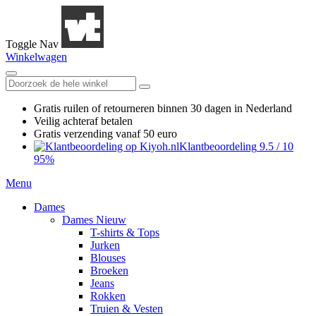
Toggle Nav
Winkelwagen
Gratis ruilen
of retourneren
binnen 30 dagen in Nederland
Veilig achteraf betalen
Gratis verzending
vanaf 50 euro
Klantbeoordeling
9.5
/
10
95%
Menu
Dames
Dames Nieuw
T-shirts & Tops
Jurken
Blouses
Broeken
Jeans
Rokken
Truien & Vesten