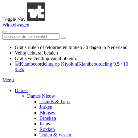
Toggle Nav
Winkelwagen
Gratis ruilen
of retourneren
binnen 30 dagen in Nederland
Veilig achteraf betalen
Gratis verzending
vanaf 50 euro
Klantbeoordeling
9.5
/
10
95%
Menu
Dames
Dames Nieuw
T-shirts & Tops
Jurken
Blouses
Broeken
Jeans
Rokken
Truien & Vesten