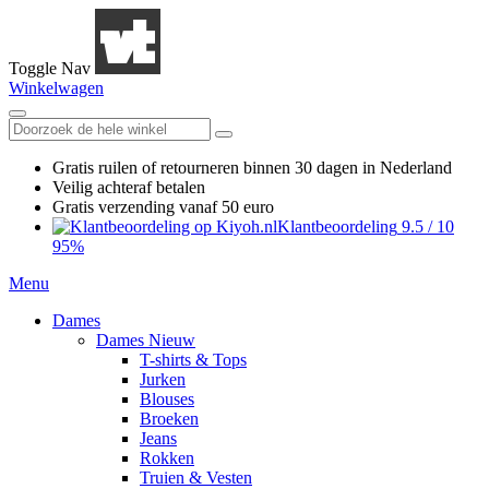
Toggle Nav
Winkelwagen
Gratis ruilen
of retourneren
binnen 30 dagen in Nederland
Veilig achteraf betalen
Gratis verzending
vanaf 50 euro
Klantbeoordeling
9.5
/
10
95%
Menu
Dames
Dames Nieuw
T-shirts & Tops
Jurken
Blouses
Broeken
Jeans
Rokken
Truien & Vesten