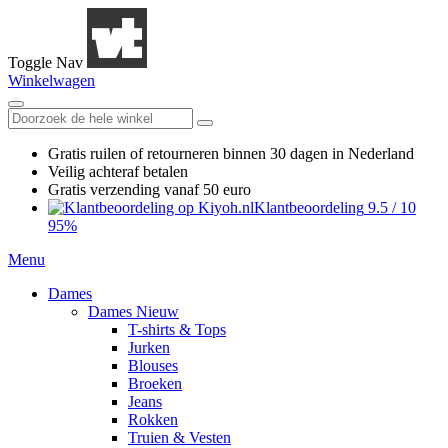
Toggle Nav
Winkelwagen
Gratis ruilen
of retourneren
binnen 30 dagen in Nederland
Veilig achteraf betalen
Gratis verzending
vanaf 50 euro
Klantbeoordeling
9.5
/
10
95%
Menu
Dames
Dames Nieuw
T-shirts & Tops
Jurken
Blouses
Broeken
Jeans
Rokken
Truien & Vesten