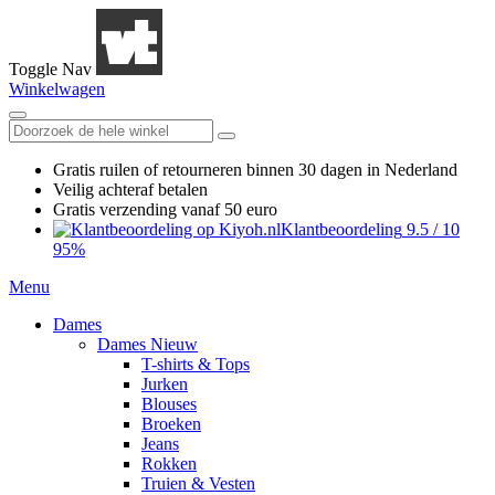
Toggle Nav
Winkelwagen
Gratis ruilen
of retourneren
binnen 30 dagen in Nederland
Veilig achteraf betalen
Gratis verzending
vanaf 50 euro
Klantbeoordeling
9.5
/
10
95%
Menu
Dames
Dames Nieuw
T-shirts & Tops
Jurken
Blouses
Broeken
Jeans
Rokken
Truien & Vesten