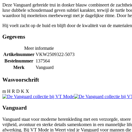
Deze Vanguard gebreide trui in donker blauw combineert de zachtheid 
luxe dubbele schoudernaad geven subtiel karakter, terwijl de turtle boo
waardoor hij moeiteloos meebeweegt met je dagelijkse ritme. Door het f
Hij voelt zacht op de huid en blijft door de kwaliteit van de materiale
Gegevens
Meer informatie
Artikelnummer
VKW2509322-5073
Bestelnummer
137564
Merk
Vanguard
Wasvoorschrift
m H R D K X
Vanguard
Vanguard staat voor moderne herenkleding met een verzorgde, stoere ui
vrijheid, avontuur en sterke details samenkomen in een mannelijke lifes
afwerking. Bij VT Mode in Weert vind je Vanguard voor mannen die hou