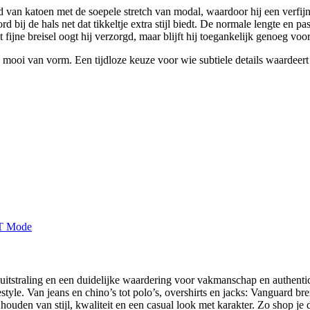
van katoen met de soepele stretch van modal, waardoor hij een verfijnde
rd bij de hals net dat tikkeltje extra stijl biedt. De normale lengte en 
ijne breisel oogt hij verzorgd, maar blijft hij toegankelijk genoeg voo
n mooi van vorm. Een tijdloze keuze voor wie subtiele details waardeert 
tstraling en een duidelijke waardering voor vakmanschap en authenticite
tyle. Van jeans en chino’s tot polo’s, overshirts en jacks: Vanguard bre
den van stijl, kwaliteit en een casual look met karakter. Zo shop je 