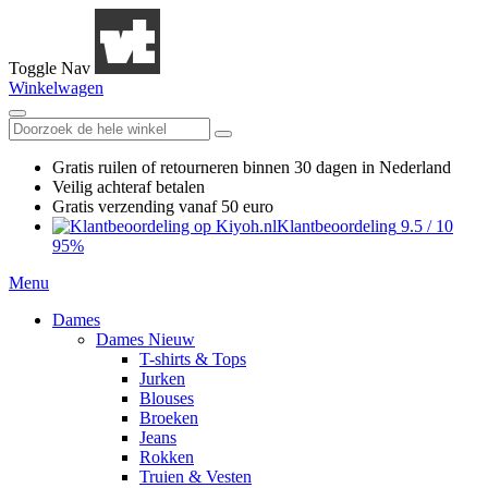
Toggle Nav
Winkelwagen
Gratis ruilen
of retourneren
binnen 30 dagen in Nederland
Veilig achteraf betalen
Gratis verzending
vanaf 50 euro
Klantbeoordeling
9.5
/
10
95%
Menu
Dames
Dames Nieuw
T-shirts & Tops
Jurken
Blouses
Broeken
Jeans
Rokken
Truien & Vesten