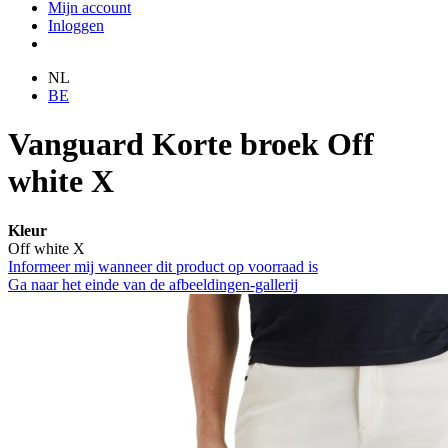
Mijn account
Inloggen
NL
BE
Vanguard Korte broek Off
white X
Kleur
Off white X
Informeer mij wanneer dit product op voorraad is
Ga naar het einde van de afbeeldingen-gallerij