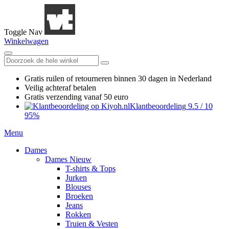
Toggle Nav
Winkelwagen
Gratis ruilen
of retourneren
binnen 30 dagen in Nederland
Veilig achteraf betalen
Gratis verzending
vanaf 50 euro
Klantbeoordeling
9.5
/
10
95%
Menu
Dames
Dames Nieuw
T-shirts & Tops
Jurken
Blouses
Broeken
Jeans
Rokken
Truien & Vesten