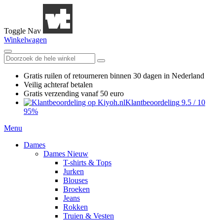
Toggle Nav
Winkelwagen
Gratis ruilen
of retourneren
binnen 30 dagen in Nederland
Veilig achteraf betalen
Gratis verzending
vanaf 50 euro
Klantbeoordeling
9.5
/
10
95%
Menu
Dames
Dames Nieuw
T-shirts & Tops
Jurken
Blouses
Broeken
Jeans
Rokken
Truien & Vesten