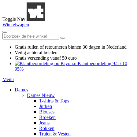
Toggle Nav
Winkelwagen
Gratis ruilen
of retourneren
binnen 30 dagen in Nederland
Veilig achteraf betalen
Gratis verzending
vanaf 50 euro
Klantbeoordeling
9.5
/
10
95%
Menu
Dames
Dames Nieuw
T-shirts & Tops
Jurken
Blouses
Broeken
Jeans
Rokken
Truien & Vesten