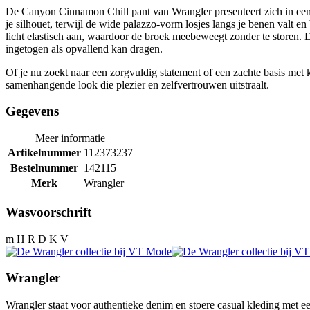
De Canyon Cinnamon Chill pant van Wrangler presenteert zich in een wa
je silhouet, terwijl de wide palazzo-vorm losjes langs je benen valt 
licht elastisch aan, waardoor de broek meebeweegt zonder te storen. 
ingetogen als opvallend kan dragen.
Of je nu zoekt naar een zorgvuldig statement of een zachte basis met 
samenhangende look die plezier en zelfvertrouwen uitstraalt.
Gegevens
Meer informatie
Artikelnummer
112373237
Bestelnummer
142115
Merk
Wrangler
Wasvoorschrift
m H R D K V
Wrangler
Wrangler staat voor authentieke denim en stoere casual kleding met ee