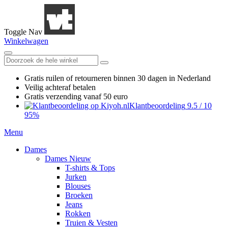
Toggle Nav
Winkelwagen
Gratis ruilen
of retourneren
binnen 30 dagen in Nederland
Veilig achteraf betalen
Gratis verzending
vanaf 50 euro
Klantbeoordeling
9.5
/
10
95%
Menu
Dames
Dames Nieuw
T-shirts & Tops
Jurken
Blouses
Broeken
Jeans
Rokken
Truien & Vesten