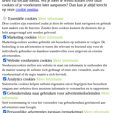
delen via sociale media. Wil je meer te weten komen over onze
cookies of je voorkeuren later aanpassen? Dan kan je altijd terecht
op onze
cookie pagina
.
Essentiële cookies
Meer informatie
Deze cookies zijn essentieel zodat je door de website kunt navigeren en gebruik
kunt maken van de functies. Zonder deze cookies kunnen de diensten die je
hebt aangevraagd niet worden geleverd.
Marketing cookies
Meer informatie
Marketingcookies worden gebruikt om bezoekers op websites te volgen. De
bedoeling is om advertenties te tonen die relevant en boeiend zijn voor de
individuele gebruiker en daardoor waardevoller voor uitgevers en externe
adverteerders.
Website voorkeuren cookies
Meer informatie
Voorkeurscookies stellen een website in staat om informatie te onthouden die
de manier waarop de website zich gedraagt of eruit ziet, verandert, zoals uw
voorkeurstaal of de regio waarin u zich bevindt.
Analytics cookies
Meer informatie
Statistische cookies helpen website-eigenaren om te begrijpen hoe bezoekers
omgaan met websites door anoniem informatie te verzamelen en te rapporteren.
Gebruikersdata naar gebruiken voor advertentiedoeleinden
Meer
informatie
Stelt toestemming in voor het verzenden van gebruikersdata gerelateerd aan
advertenties naar Google.
Persoonlijke advertenties toestaan (remarketing)
Meer informatie