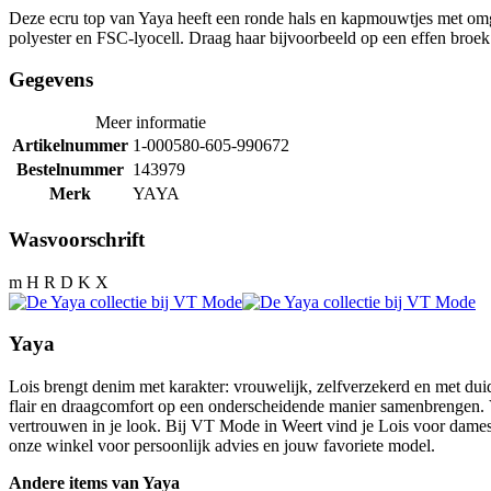
Deze ecru top van Yaya heeft een ronde hals en kapmouwtjes met omge
polyester en FSC-lyocell. Draag haar bijvoorbeeld op een effen broek
Gegevens
Meer informatie
Artikelnummer
1-000580-605-990672
Bestelnummer
143979
Merk
YAYA
Wasvoorschrift
m H R D K X
Yaya
Lois brengt denim met karakter: vrouwelijk, zelfverzekerd en met duid
flair en draagcomfort op een onderscheidende manier samenbrengen. V
vertrouwen in je look. Bij VT Mode in Weert vind je Lois voor dames d
onze winkel voor persoonlijk advies en jouw favoriete model.
Andere items van Yaya