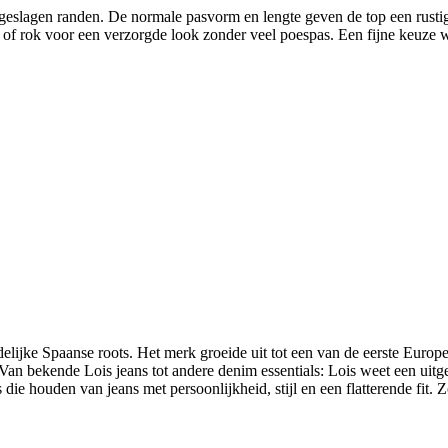
slagen randen. De normale pasvorm en lengte geven de top een rustig, m
 of rok voor een verzorgde look zonder veel poespas. Een fijne keuze 
elijke Spaanse roots. Het merk groeide uit tot een van de eerste Europe
an bekende Lois jeans tot andere denim essentials: Lois weet een uit
ie houden van jeans met persoonlijkheid, stijl en een flatterende fit. 