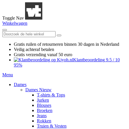
Toggle Nav
Winkelwagen
Gratis ruilen
of retourneren
binnen 30 dagen in Nederland
Veilig achteraf betalen
Gratis verzending
vanaf 50 euro
Klantbeoordeling
9.5
/
10
95%
Menu
Dames
Dames Nieuw
T-shirts & Tops
Jurken
Blouses
Broeken
Jeans
Rokken
Truien & Vesten