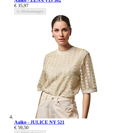
Aaiko - ZENA VIS 302
€ 35,97
In Winkelwagen
Aaiko - JULICE NY 521
€ 59,50