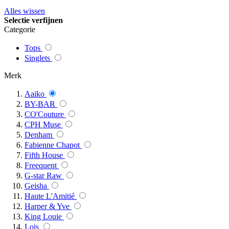
Alles wissen
Selectie verfijnen
Categorie
Tops
Singlets
Merk
Aaiko
BY-BAR
CO'Couture
CPH Muse
Denham
Fabienne Chapot
Fifth House
Freequent
G-star Raw
Geisha
Haute L'Amitié
Harper & Yve
King Louie
Lois