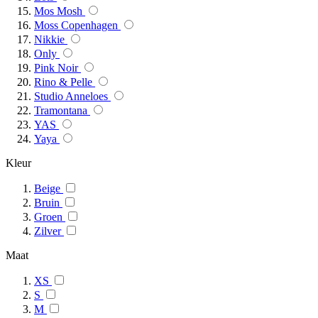
Mos Mosh
Moss Copenhagen
Nikkie
Only
Pink Noir
Rino & Pelle
Studio Anneloes
Tramontana
YAS
Yaya
Kleur
Beige
Bruin
Groen
Zilver
Maat
XS
S
M