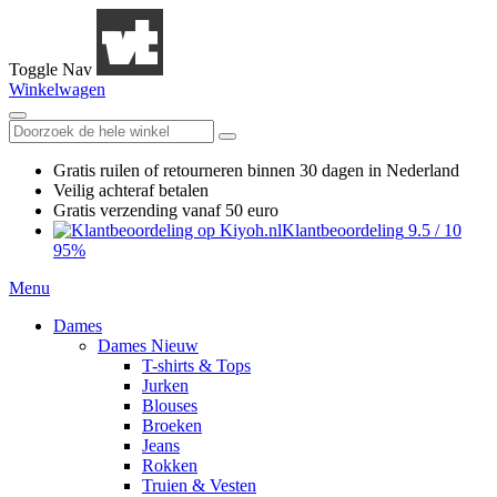
Toggle Nav
Winkelwagen
Gratis ruilen
of retourneren
binnen 30 dagen in Nederland
Veilig achteraf betalen
Gratis verzending
vanaf 50 euro
Klantbeoordeling
9.5
/
10
95%
Menu
Dames
Dames Nieuw
T-shirts & Tops
Jurken
Blouses
Broeken
Jeans
Rokken
Truien & Vesten