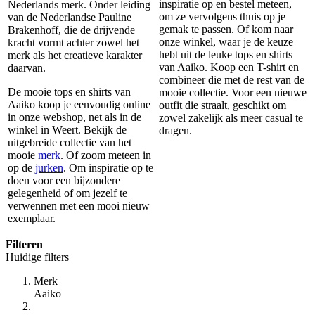
inspiratie op en bestel meteen,
Nederlands merk. Onder leiding
om ze vervolgens thuis op je
van de Nederlandse Pauline
gemak te passen. Of kom naar
Brakenhoff, die de drijvende
onze winkel, waar je de keuze
kracht vormt achter zowel het
hebt uit de leuke tops en shirts
merk als het creatieve karakter
van Aaiko. Koop een T-shirt en
daarvan.
combineer die met de rest van de
De mooie tops en shirts van
mooie collectie. Voor een nieuwe
Aaiko koop je eenvoudig online
outfit die straalt, geschikt om
in onze webshop, net als in de
zowel zakelijk als meer casual te
winkel in Weert. Bekijk de
dragen.
uitgebreide collectie van het
mooie
merk
. Of zoom meteen in
op de
jurken
. Om inspiratie op te
doen voor een bijzondere
gelegenheid of om jezelf te
verwennen met een mooi nieuw
exemplaar.
Filteren
Huidige filters
Merk
Aaiko