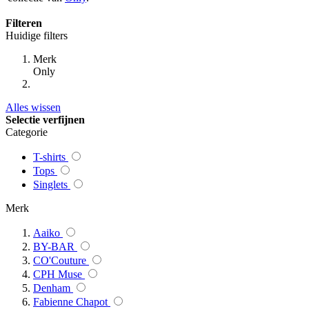
Filteren
Huidige filters
Merk
Only
Alles wissen
Selectie verfijnen
Categorie
T-shirts
Tops
Singlets
Merk
Aaiko
BY-BAR
CO'Couture
CPH Muse
Denham
Fabienne Chapot