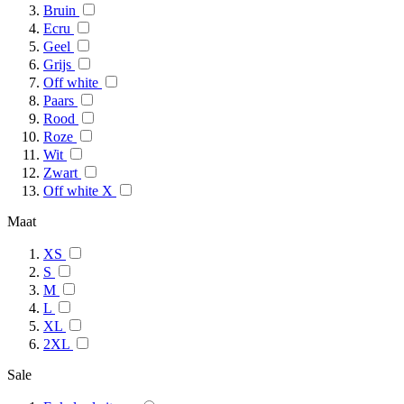
Bruin
Ecru
Geel
Grijs
Off white
Paars
Rood
Roze
Wit
Zwart
Off white X
Maat
XS
S
M
L
XL
2XL
Sale