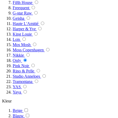
Fifth House
Freequent
G-star Raw
Geisha
Haute L'Amitié
Harper & Yve
King Louie
Lois
Mos Mosh
Moss Copenhagen
Nikkie
Only
Pink Noir
Rino & Pelle
Studio Anneloes
Tramontana
YAS
Yaya
Kleur
Beige
Blauw