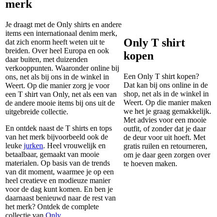
merk
Je draagt met de Only shirts en andere
items een internationaal denim merk,
Only T shirt
dat zich enorm heeft weten uit te
breiden. Over heel Europa en ook
kopen
daar buiten, met duizenden
verkooppunten. Waaronder online bij
Een Only T shirt kopen?
ons, net als bij ons in de winkel in
Dat kan bij ons online in de
Weert. Op die manier zorg je voor
shop, net als in de winkel in
een T shirt van Only, net als een van
Weert. Op die manier maken
de andere mooie items bij ons uit de
we het je graag gemakkelijk.
uitgebreide collectie.
Met advies voor een mooie
En ontdek naast de T shirts en tops
outfit, of zonder dat je daar
van het merk bijvoorbeeld ook de
de deur voor uit hoeft. Met
leuke
jurken
. Heel vrouwelijk en
gratis ruilen en retourneren,
betaalbaar, gemaakt van mooie
om je daar geen zorgen over
materialen. Op basis van de trends
te hoeven maken.
van dit moment, waarmee je op een
heel creatieve en modieuze manier
voor de dag kunt komen. En ben je
daarnaast benieuwd naar de rest van
het merk? Ontdek de complete
collectie van
Only
.