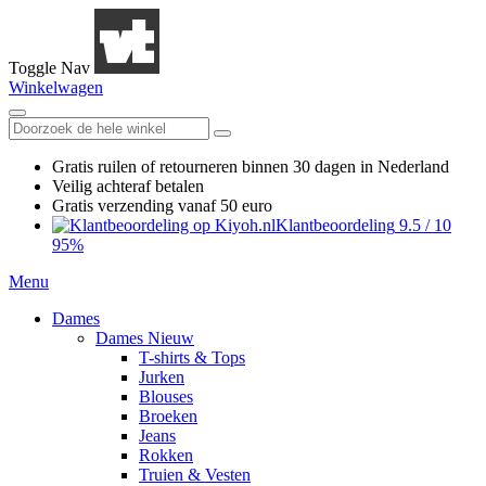
Toggle Nav
Winkelwagen
Gratis ruilen
of retourneren
binnen 30 dagen in Nederland
Veilig achteraf betalen
Gratis verzending
vanaf 50 euro
Klantbeoordeling
9.5
/
10
95%
Menu
Dames
Dames Nieuw
T-shirts & Tops
Jurken
Blouses
Broeken
Jeans
Rokken
Truien & Vesten