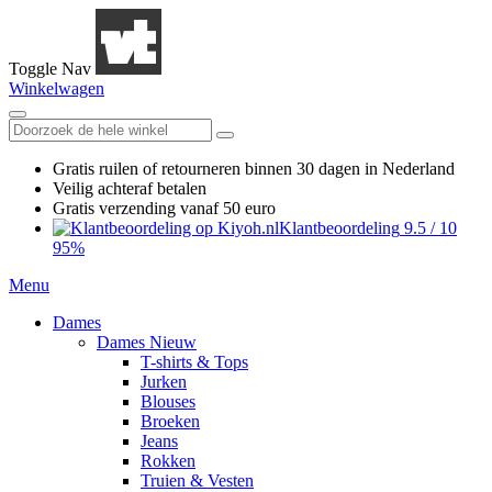
Toggle Nav
Winkelwagen
Gratis ruilen
of retourneren
binnen 30 dagen in Nederland
Veilig achteraf betalen
Gratis verzending
vanaf 50 euro
Klantbeoordeling
9.5
/
10
95%
Menu
Dames
Dames Nieuw
T-shirts & Tops
Jurken
Blouses
Broeken
Jeans
Rokken
Truien & Vesten