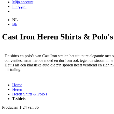
Mijn account
Inloggen
NL
BE
Cast Iron Heren Shirts & Polo's
De shirts en polo’s van Cast Iron stralen het uit: pure elegantie met
conventies, maar met de moed en durf om ook tegen de stroom in te zw
Het is als een klassieke auto die z’n sporen heeft verdiend en zich n
uitstraling.
Home
Heren
Heren Shirts & Polo's
T-shirts
Producten
1
-
24
van
36