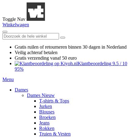
Toggle Nav
Winkelwagen
Gratis ruilen
of retourneren
binnen 30 dagen in Nederland
Veilig achteraf betalen
Gratis verzending
vanaf 50 euro
Klantbeoordeling
9.5
/
10
95%
Menu
Dames
Dames Nieuw
T-shirts & Tops
Jurken
Blouses
Broeken
Jeans
Rokken
Truien & Vesten