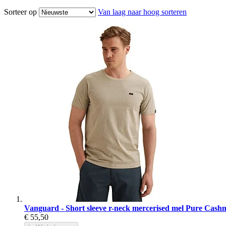
Sorteer op
Van laag naar hoog sorteren
Vanguard - Short sleeve r-neck mercerised mel Pure Cash
€ 55,50