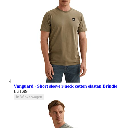
Vanguard - Short sleeve r-neck cotton elastan Brindle
€ 31,99
In Winkelwagen