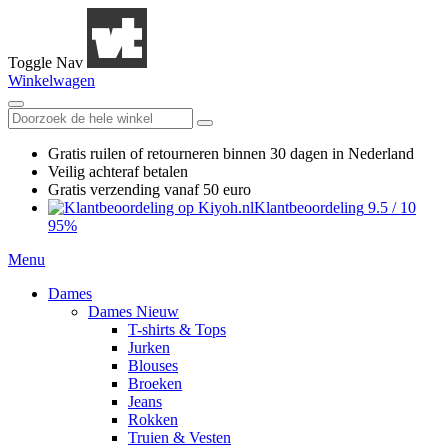
Toggle Nav
Winkelwagen
Gratis ruilen
of retourneren
binnen 30 dagen in Nederland
Veilig achteraf betalen
Gratis verzending
vanaf 50 euro
Klantbeoordeling
9.5
/
10
95%
Menu
Dames
Dames Nieuw
T-shirts & Tops
Jurken
Blouses
Broeken
Jeans
Rokken
Truien & Vesten