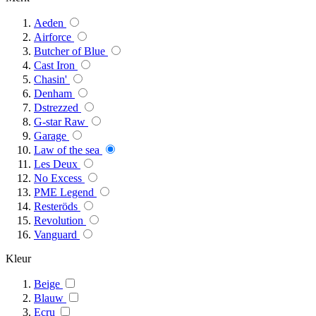
Aeden
Airforce
Butcher of Blue
Cast Iron
Chasin'
Denham
Dstrezzed
G-star Raw
Garage
Law of the sea
Les Deux
No Excess
PME Legend
Resteröds
Revolution
Vanguard
Kleur
Beige
Blauw
Ecru