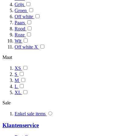
Grijs
Groen
Off white
Paars
Rood
Roze
Wit
Off white X
Maat
XS
S
M
L
XL
Sale
Enkel sale items
Klantenservice