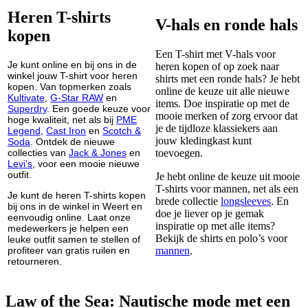
Heren T-shirts
V-hals en ronde hals
kopen
Een T-shirt met V-hals voor
Je kunt online en bij ons in de
heren kopen of op zoek naar
winkel jouw T-shirt voor heren
shirts met een ronde hals? Je hebt
kopen. Van topmerken zoals
online de keuze uit alle nieuwe
Kultivate
,
G-Star RAW
en
items. Doe inspiratie op met de
Superdry
. Een goede keuze voor
mooie merken of zorg ervoor dat
hoge kwaliteit, net als bij
PME
je de tijdloze klassiekers aan
Legend
,
Cast Iron
en
Scotch &
jouw kledingkast kunt
Soda
. Ontdek de nieuwe
collecties van
Jack & Jones
en
toevoegen.
Levi’s
, voor een mooie nieuwe
outfit.
Je hebt online de keuze uit mooie
T-shirts voor mannen, net als een
Je kunt de heren T-shirts kopen
brede collectie
longsleeves
. En
bij ons in de winkel in Weert en
doe je liever op je gemak
eenvoudig online. Laat onze
inspiratie op met alle items?
medewerkers je helpen een
Bekijk de shirts en polo’s voor
leuke outfit samen te stellen of
profiteer van gratis ruilen en
mannen
.
retourneren.
Law of the Sea: Nautische mode met een