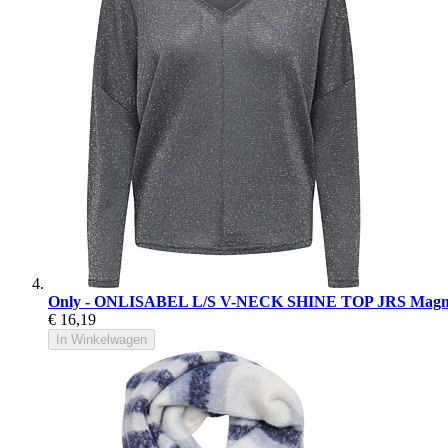
Only - ONLISABEL L/S V-NECK SHINE TOP JRS Magnet
€ 16,19
In Winkelwagen