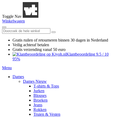
Toggle Nav
Winkelwagen
Gratis ruilen
of retourneren
binnen 30 dagen in Nederland
Veilig achteraf betalen
Gratis verzending
vanaf 50 euro
Klantbeoordeling
9.5
/
10
95%
Menu
Dames
Dames Nieuw
T-shirts & Tops
Jurken
Blouses
Broeken
Jeans
Rokken
Truien & Vesten