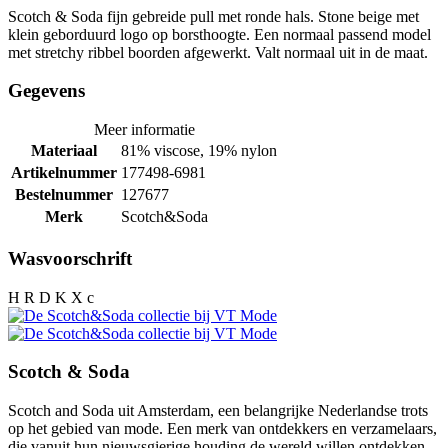
Scotch & Soda fijn gebreide pull met ronde hals. Stone beige met
klein geborduurd logo op borsthoogte. Een normaal passend model
met stretchy ribbel boorden afgewerkt. Valt normaal uit in de maat.
Gegevens
Meer informatie
Materiaal
81% viscose, 19% nylon
Artikelnummer
177498-6981
Bestelnummer
127677
Merk
Scotch&Soda
Wasvoorschrift
H R D K X c
Scotch & Soda
Scotch and Soda uit Amsterdam, een belangrijke Nederlandse trots
op het gebied van mode. Een merk van ontdekkers en verzamelaars,
die vanuit hun nieuwsgierige houding de wereld willen ontdekken.