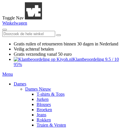
Toggle Nav
Winkelwagen
Gratis ruilen
of retourneren
binnen 30 dagen in Nederland
Veilig achteraf betalen
Gratis verzending
vanaf 50 euro
Klantbeoordeling
9.5
/
10
95%
Menu
Dames
Dames Nieuw
T-shirts & Tops
Jurken
Blouses
Broeken
Jeans
Rokken
Truien & Vesten