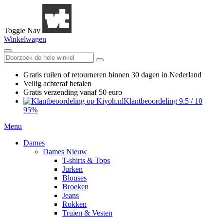
Toggle Nav
Winkelwagen
Gratis ruilen
of retourneren
binnen 30 dagen in Nederland
Veilig achteraf betalen
Gratis verzending
vanaf 50 euro
Klantbeoordeling
9.5
/
10
95%
Menu
Dames
Dames Nieuw
T-shirts & Tops
Jurken
Blouses
Broeken
Jeans
Rokken
Truien & Vesten