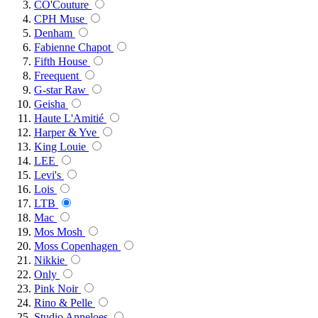
CO'Couture
CPH Muse
Denham
Fabienne Chapot
Fifth House
Freequent
G-star Raw
Geisha
Haute L'Amitié
Harper & Yve
King Louie
LEE
Levi's
Lois
LTB
Mac
Mos Mosh
Moss Copenhagen
Nikkie
Only
Pink Noir
Rino & Pelle
Studio Anneloes