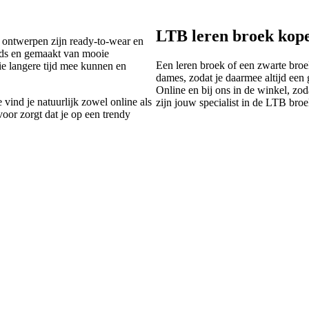
LTB leren broek kop
 ontwerpen zijn ready-to-wear en
nds en gemaakt van mooie
Een leren broek of een zwarte bro
ie langere tijd mee kunnen en
dames, zodat je daarmee altijd een 
Online en bij ons in de winkel, zoda
vind je natuurlijk zowel online als
zijn jouw specialist in de LTB bro
voor zorgt dat je op een trendy