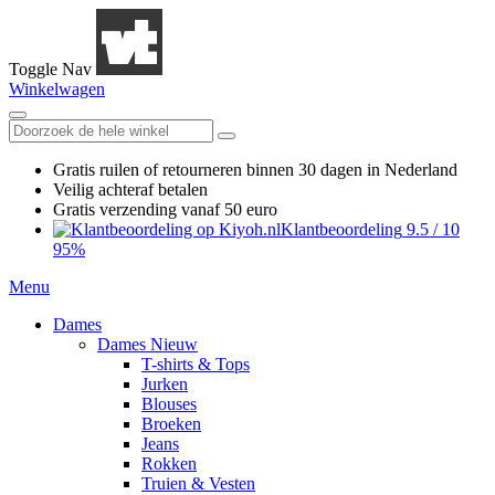
Toggle Nav
Winkelwagen
Gratis ruilen
of retourneren
binnen 30 dagen in Nederland
Veilig achteraf betalen
Gratis verzending
vanaf 50 euro
Klantbeoordeling
9.5
/
10
95%
Menu
Dames
Dames Nieuw
T-shirts & Tops
Jurken
Blouses
Broeken
Jeans
Rokken
Truien & Vesten