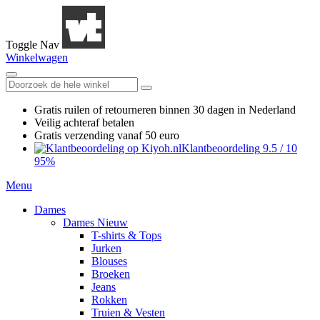
Toggle Nav
Winkelwagen
Gratis ruilen
of retourneren
binnen 30 dagen in Nederland
Veilig achteraf betalen
Gratis verzending
vanaf 50 euro
Klantbeoordeling
9.5
/
10
95%
Menu
Dames
Dames Nieuw
T-shirts & Tops
Jurken
Blouses
Broeken
Jeans
Rokken
Truien & Vesten