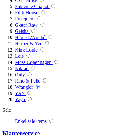
CPH Muse
Fabienne Chapot
Fifth House
Freequent
G-star Raw
Geisha
Haute L'Amitié
Harper & Yve
King Louie
Lois
Moss Copenhagen
Nikkie
Only
Rino & Pelle
Wrangler
YAS
Yaya
Sale
Enkel sale items
Klantenservice