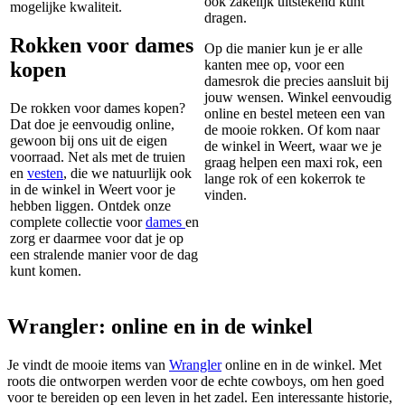
ook zakelijk uitstekend kunt
mogelijke kwaliteit.
dragen.
Rokken voor dames
Op die manier kun je er alle
kanten mee op, voor een
kopen
damesrok die precies aansluit bij
jouw wensen. Winkel eenvoudig
De rokken voor dames kopen?
online en bestel meteen een van
Dat doe je eenvoudig online,
de mooie rokken. Of kom naar
gewoon bij ons uit de eigen
de winkel in Weert, waar we je
voorraad. Net als met de truien
graag helpen een maxi rok, een
en
vesten
, die we natuurlijk ook
lange rok of een kokerrok te
in de winkel in Weert voor je
vinden.
hebben liggen. Ontdek onze
complete collectie voor
dames
en
zorg er daarmee voor dat je op
een stralende manier voor de dag
kunt komen.
Wrangler: online en in de winkel
Je vindt de mooie items van
Wrangler
online en in de winkel. Met
roots die ontworpen werden voor de echte cowboys, om hen goed
voor te bereiden op een leven in het zadel. Een interessante historie,