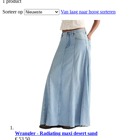
1
product
Sorteer op
Van laag naar hoog sorteren
Wrangler - Radiating maxi desert sand
€ 53,50