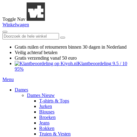
Toggle Nav
Winkelwagen
Gratis ruilen
of retourneren
binnen 30 dagen in Nederland
Veilig achteraf betalen
Gratis verzending
vanaf 50 euro
Klantbeoordeling
9.5
/
10
95%
Menu
Dames
Dames Nieuw
T-shirts & Tops
Jurken
Blouses
Broeken
Jeans
Rokken
Truien & Vesten