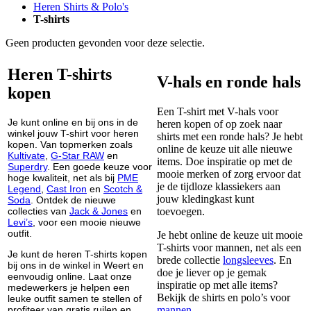
Heren Shirts & Polo's
T-shirts
Geen producten gevonden voor deze selectie.
Heren T-shirts
V-hals en ronde hals
kopen
Een T-shirt met V-hals voor
Je kunt online en bij ons in de
heren kopen of op zoek naar
winkel jouw T-shirt voor heren
shirts met een ronde hals? Je hebt
kopen. Van topmerken zoals
online de keuze uit alle nieuwe
Kultivate
,
G-Star RAW
en
items. Doe inspiratie op met de
Superdry
. Een goede keuze voor
mooie merken of zorg ervoor dat
hoge kwaliteit, net als bij
PME
je de tijdloze klassiekers aan
Legend
,
Cast Iron
en
Scotch &
jouw kledingkast kunt
Soda
. Ontdek de nieuwe
collecties van
Jack & Jones
en
toevoegen.
Levi’s
, voor een mooie nieuwe
outfit.
Je hebt online de keuze uit mooie
T-shirts voor mannen, net als een
Je kunt de heren T-shirts kopen
brede collectie
longsleeves
. En
bij ons in de winkel in Weert en
doe je liever op je gemak
eenvoudig online. Laat onze
inspiratie op met alle items?
medewerkers je helpen een
Bekijk de shirts en polo’s voor
leuke outfit samen te stellen of
profiteer van gratis ruilen en
mannen
.