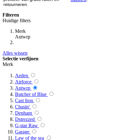
retourneren.
Filteren
Huidige filters
Merk
Antwrp
Alles wissen
Selectie verfijnen
Merk
Aeden
Airforce
Antwrp
Butcher of Blue
Cast Iron
Chasin'
Denham
Dstrezzed
G-star Raw
Garage
Law of the sea